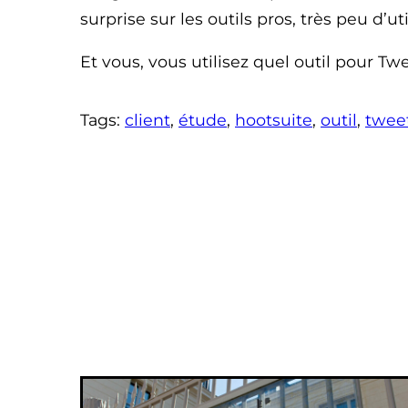
surprise sur les outils pros, très peu d’ut
Et vous, vous utilisez quel outil pour Tw
Tags:
client
, 
étude
, 
hootsuite
, 
outil
, 
twee