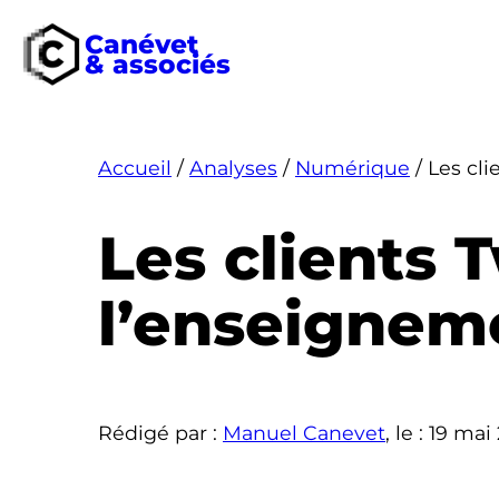
Canévet
& associés
Aller
au
contenu
Accueil
/
Analyses
/
Numérique
/
Les cli
Les clients T
l’enseignem
Rédigé par :
Manuel Canevet
, le :
19 mai 