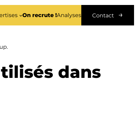
ertises
On recrute !
Analyses
Contact
up.
utilisés dans