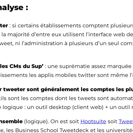
alyse :
ter
: si certains établissements comptent plusieurs
la majorité d’entre eux utilisent l’interface web d
eet, ni l’administration à plusieurs d’un seul co
 les CMs du Sup’
: une suprématie assez marquée da
ssements les applis mobiles twitter sont même l’ou
ur tweeter sont généralement les comptes les plu
ls sont les comptes dont les tweets sont automatisé
e logique : un outil desktop (client web) + un outil
 ensemble
(logique). On est soit
Hootsuite
soit
Twee
e, les Business School Tweetdeck et les université