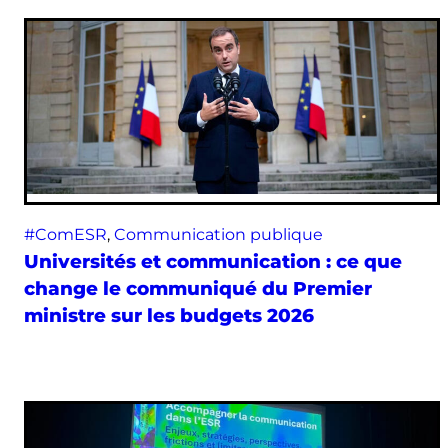
#ComESR
, 
Communication publique
Universités et communication : ce que
change le communiqué du Premier
ministre sur les budgets 2026