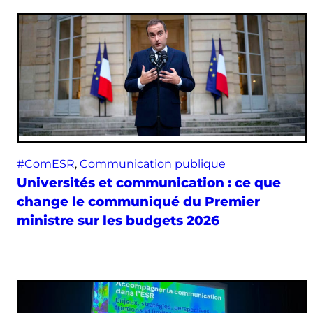
#ComESR
, 
Communication publique
Universités et communication : ce que
change le communiqué du Premier
ministre sur les budgets 2026