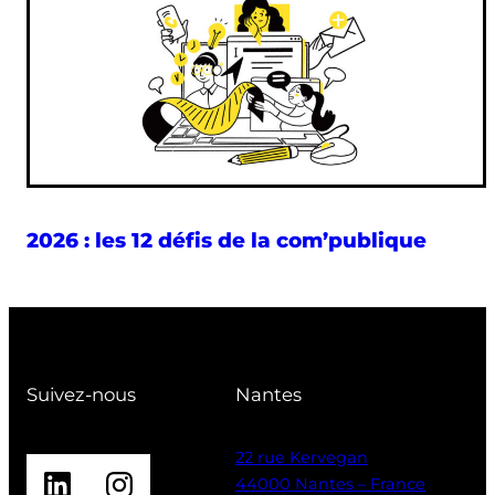
2026 : les 12 défis de la com’publique
Suivez-nous
Nantes
22 rue Kervegan
LinkedIn
Instagram
44000 Nantes – France