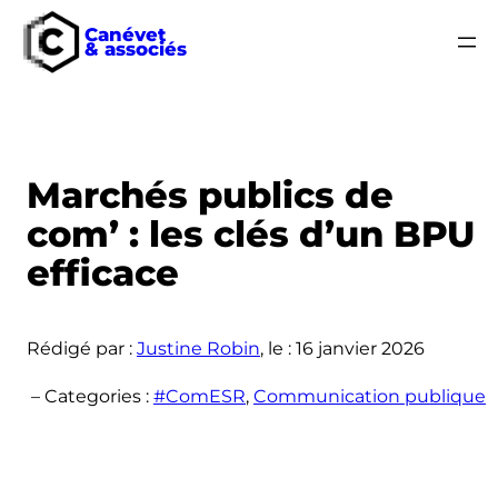
Canévet
& associés
Aller
au
contenu
Marchés publics de
com’ : les clés d’un BPU
efficace
Rédigé par :
Justine Robin
, le :
16 janvier 2026
– Categories :
#ComESR
, 
Communication publique