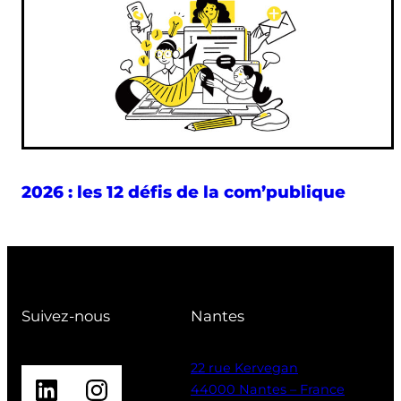
2026 : les 12 défis de la com’publique
Suivez-nous
Nantes
22 rue Kervegan
LinkedIn
Instagram
44000 Nantes – France