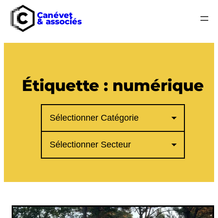
Canévet
& associés
Aller
au
contenu
Étiquette :
numérique
Catégories
Secteurs