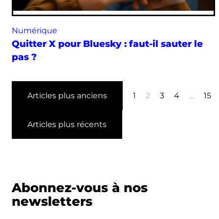
Numérique
Quitter X pour Bluesky : faut-il sauter le
pas ?
Articles plus anciens
1
2
3
4
…
15
Articles plus récents
Abonnez-vous à nos
newsletters