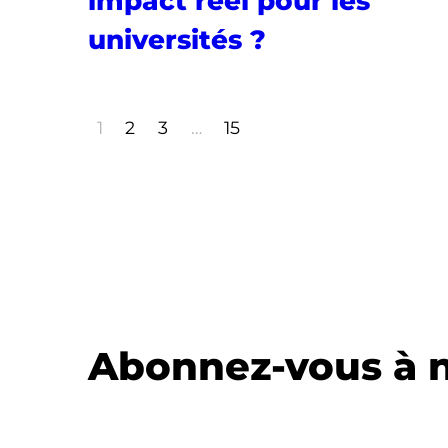
impact réel pour les
universités ?
1
2
3
…
15
Abonnez-vous à n