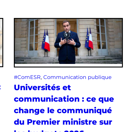
#ComESR
, 
Communication publique
:
Universités et
communication : ce que
change le communiqué
du Premier ministre sur