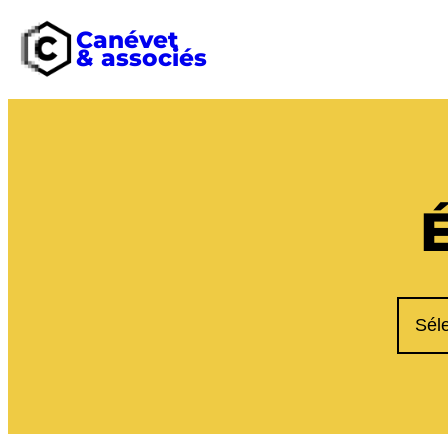
Canévet
& associés
Aller
au
contenu
Catég