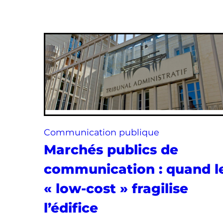
Communication publique
Marchés publics de
communication : quand l
« low-cost » fragilise
l’édifice