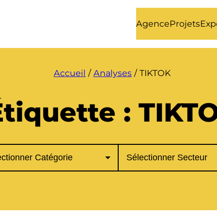
Agence
Projets
Exp
Accueil
/
Analyses
/
TIKTOK
Étiquette :
TIKT
ories
Secteurs