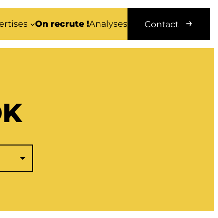
ertises
On recrute !
Analyses
Contact
OK