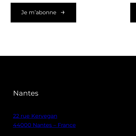
Je m’abonne
Nantes
22 rue Kervegan
44000 Nantes – France