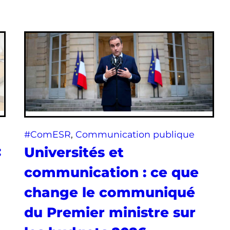
#ComESR
, 
Communication publique
:
Universités et
communication : ce que
change le communiqué
du Premier ministre sur