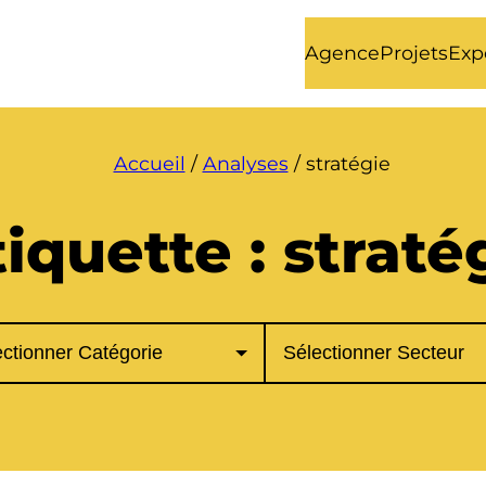
Agence
Projets
Exp
Accueil
/
Analyses
/
stratégie
tiquette :
straté
ories
Secteurs