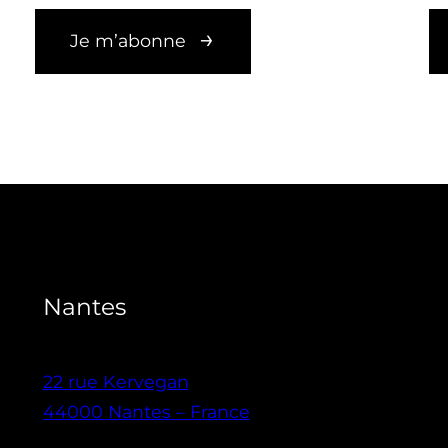
Je m’abonne
Nantes
22 rue Kervegan
44000 Nantes – France