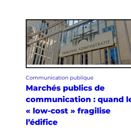
Communication publique
Marchés publics de
communication : quand l
« low-cost » fragilise
l’édifice