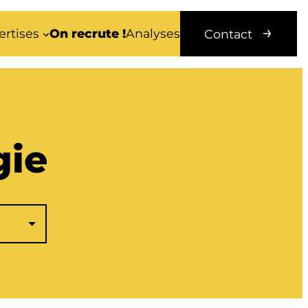
ertises
On recrute !
Analyses
Contact
gie