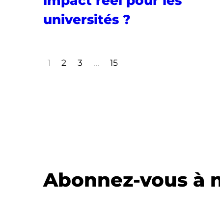
impact réel pour les
universités ?
1
2
3
…
15
Abonnez-vous à n