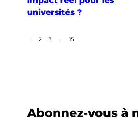
impact réel pour les
universités ?
1
2
3
…
15
Abonnez-vous à n