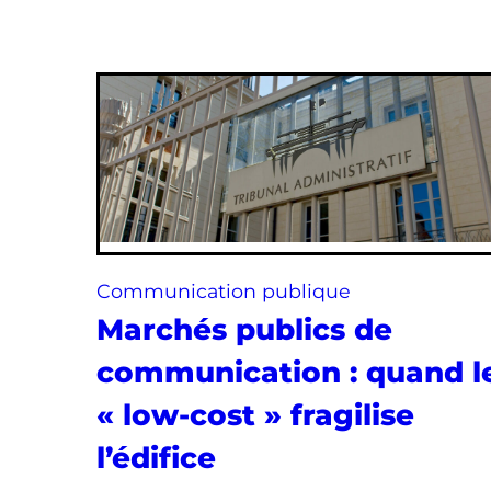
Communication publique
Marchés publics de
communication : quand l
« low-cost » fragilise
l’édifice