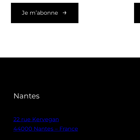
Je m’abonne
Nantes
22 rue Kervegan
44000 Nantes – France