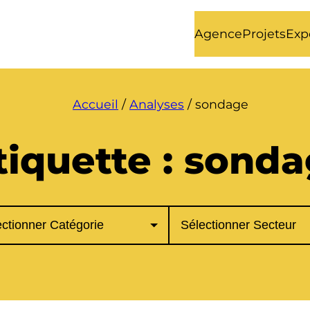
Agence
Projets
Exp
Accueil
/
Analyses
/
sondage
tiquette :
sonda
ories
Secteurs