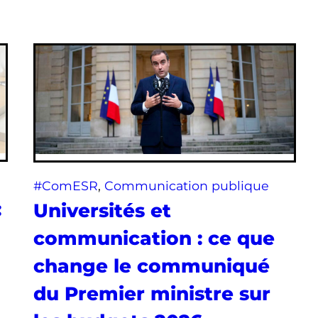
#ComESR
, 
Communication publique
:
Universités et
communication : ce que
change le communiqué
du Premier ministre sur