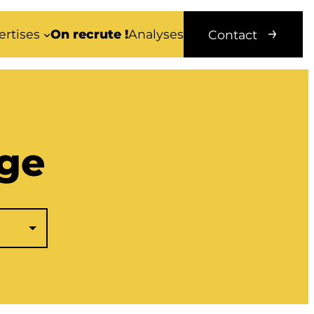
ertises
On recrute !
Analyses
Contact
ge