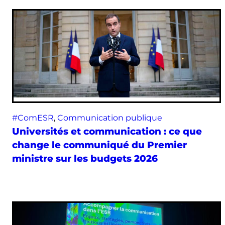
#ComESR
, 
Communication publique
Universités et communication : ce que
change le communiqué du Premier
ministre sur les budgets 2026