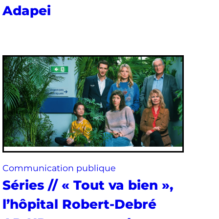
Adapei
Communication publique
Séries // « Tout va bien »,
l’hôpital Robert-Debré