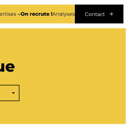
ertises
On recrute !
Analyses
Contact
ue