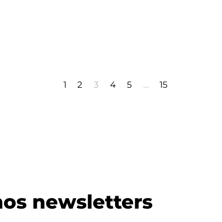
1
2
3
4
5
…
15
os newsletters