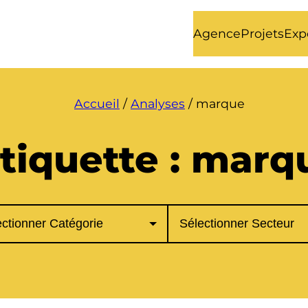
Agence
Projets
Exp
Accueil
/
Analyses
/
marque
tiquette :
marq
ories
Secteurs