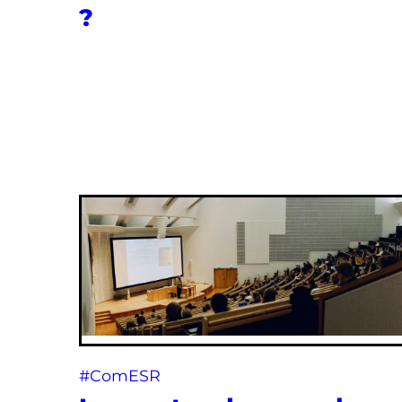
?
#ComESR