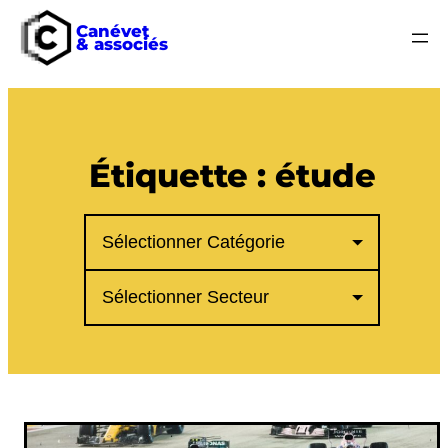
Canévet
& associés
Aller
au
contenu
Étiquette :
étude
Catégories
Secteurs