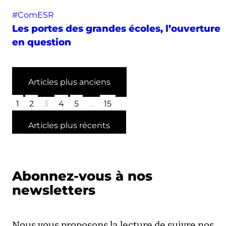
#ComESR
Les portes des grandes écoles, l’ouverture
en question
Articles plus anciens
1
2
3
4
5
…
15
Articles plus récents
Abonnez-vous à nos
newsletters
Nous vous proposons la lecture de suivre nos