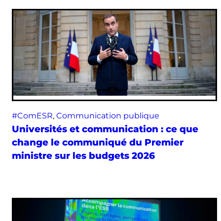
#ComESR
, 
Communication publique
Universités et communication : ce que
change le communiqué du Premier
ministre sur les budgets 2026