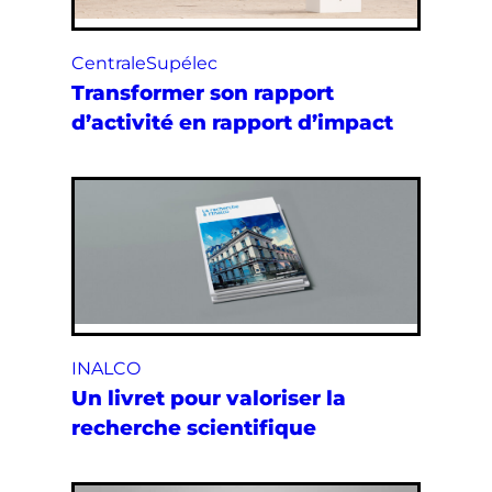
CentraleSupélec
Transformer son rapport
d’activité en rapport d’impact
INALCO
Un livret pour valoriser la
recherche scientifique