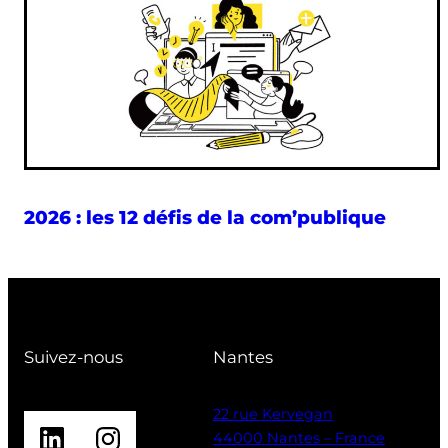
2026 : les 12 défis de la com’publique
Suivez-nous
Nantes
22 rue Kervegan
LinkedIn
Instagram
44000 Nantes – France