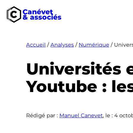
Canévet
& associés
Aller
au
contenu
Accueil
/
Analyses
/
Numérique
/
Univers
Universités 
Youtube : le
Rédigé par :
Manuel Canevet
, le :
4 octo