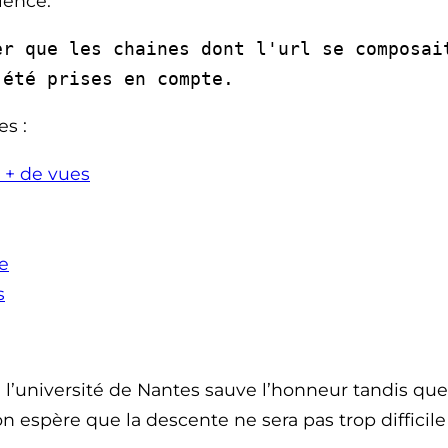
ience.
r que les chaines dont l'url se composai
 été prises en compte.
es :
e + de vues
e
s
e l’université de Nantes sauve l’honneur tandis q
 espère que la descente ne sera pas trop difficil