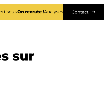
ertises
On recrute !
Analyses
Contact
s sur