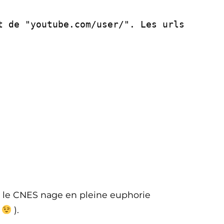
t de "youtube.com/user/". Les urls
ue le CNES nage en pleine euphorie
e
).