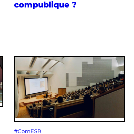
compublique ?
#ComESR