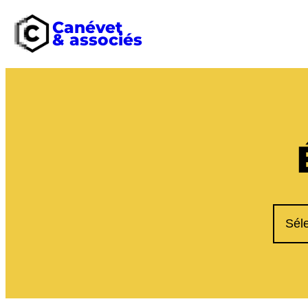
Canévet
& associés
Aller
au
contenu
Catég