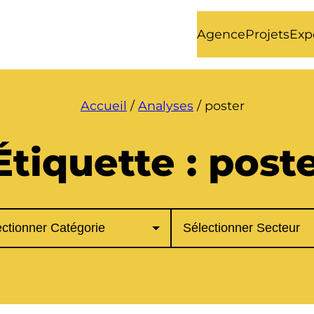
Agence
Projets
Exp
Accueil
/
Analyses
/
poster
Étiquette :
post
ories
Secteurs