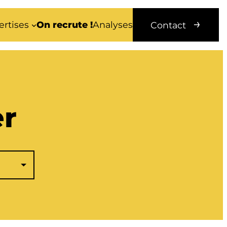
ertises
On recrute !
Analyses
Contact
er