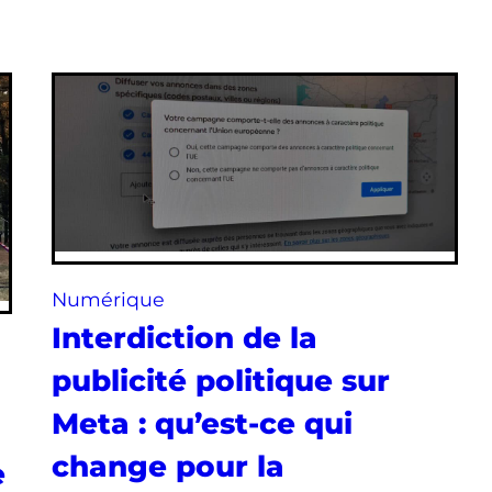
Numérique
Interdiction de la
publicité politique sur
Meta : qu’est-ce qui
change pour la
e