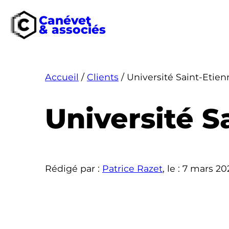
Canévet
& associés
Aller
au
contenu
Accueil
/
Clients
/
Université Saint-Etie
Université 
Rédigé par :
Patrice Razet
, le :
7 mars 20