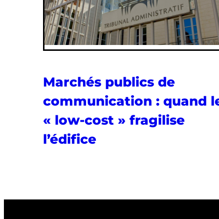
Marchés publics de
communication : quand l
« low-cost » fragilise
l’édifice