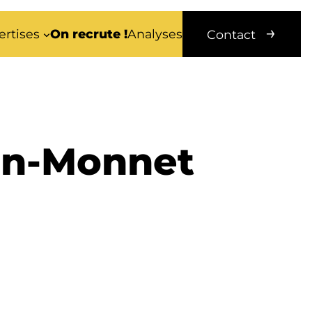
ertises
On recrute !
Analyses
Contact
ean-Monnet