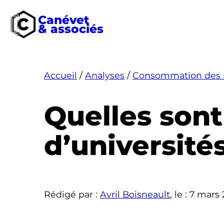
Canévet
& associés
Aller
au
contenu
Accueil
/
Analyses
/
Consommation des 
Quelles sont
d’université
Rédigé par :
Avril Boisneault
, le :
7 mars 