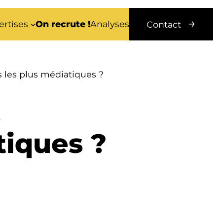
ertises
On recrute !
Analyses
Contact
s les plus médiatiques ?
s
tiques ?