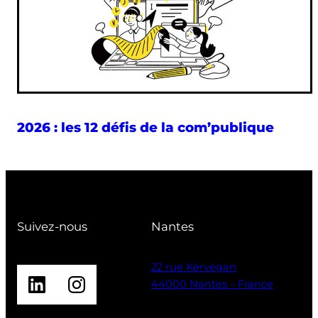
2026 : les 12 défis de la com’publique
Suivez-nous
Nantes
22 rue Kervegan
LinkedIn
Instagram
44000 Nantes – France