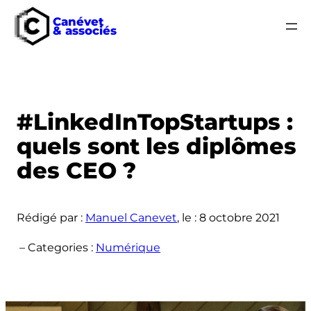
Canévet
& associés
Aller
au
contenu
#LinkedInTopStartups :
quels sont les diplômes
des CEO ?
Rédigé par :
Manuel Canevet
, le :
8 octobre 2021
– Categories :
Numérique