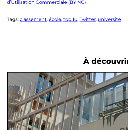
d’Utilisation Commerciale (BY NC)
Tags:
classement
, 
école
, 
top 10
, 
Twitter
, 
université
À découvri