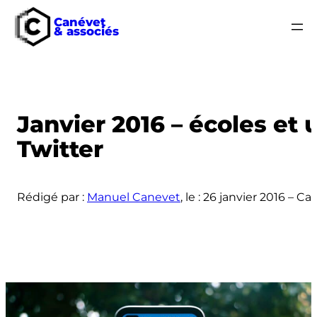
Canévet
& associés
Aller
au
contenu
Janvier 2016 – écoles et 
Twitter
Rédigé par :
Manuel Canevet
, le :
26 janvier 2016
– Cat