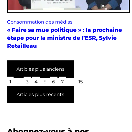
Consommation des médias
« Faire sa mue politique » : la prochaine
étape pour la ministre de l’ESR, Sylvie
Retailleau
Articles plus anciens
1
…
3
4
5
6
7
…
15
Articles plus récents
Abonnez-vous à nos