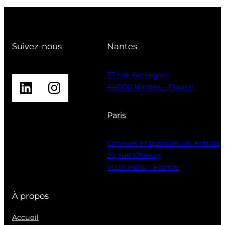
Suivez-nous
Nantes
22 rue Kervegan
LinkedIn
Instagram
44000 Nantes – France
Paris
Canévet et associés c/o Koburo
35, rue Chanzy
75011 Paris – France
À propos
Accueil