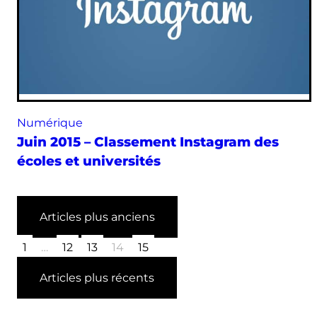
Numérique
Juin 2015 – Classement Instagram des
écoles et universités
Articles plus anciens
1
…
12
13
14
15
Articles plus récents