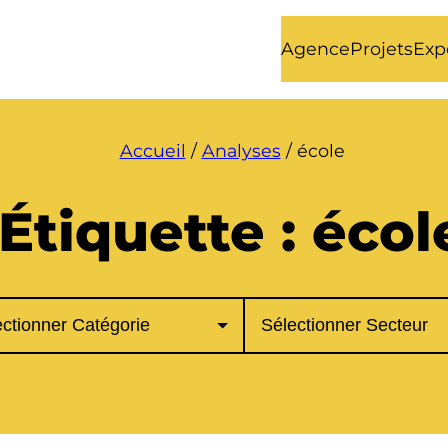
Agence
Projets
Exp
Accueil
/
Analyses
/
école
Étiquette :
écol
ories
Secteurs