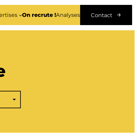
ertises
On recrute !
Analyses
Contact
e