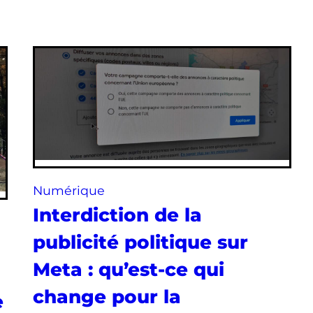
Numérique
Interdiction de la
publicité politique sur
Meta : qu’est-ce qui
change pour la
e