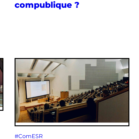
compublique ?
#ComESR